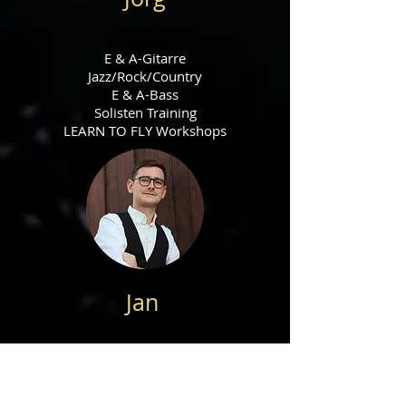
E & A-Git
arre
Jazz/Rock/Country
E & A-Bass
Solisten Training
LEARN TO FLY Workshops
Jan
Klavier
Klassik/Jazz/Rock/Pop
Gesang Klassisch