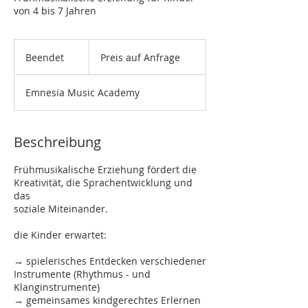
von 4 bis 7 Jahren
Preis
auf
Beendet
B
Preis auf Anfrage
Anfrage
e
e
Emnesia Music Academy
n
d
e
t
Beschreibung
Frühmusikalische Erziehung fördert die
Kreativität, die Sprachentwicklung und
das
soziale Miteinander.
die Kinder erwartet:
→ spielerisches Entdecken verschiedener
Instrumente (Rhythmus - und
Klanginstrumente)
→ gemeinsames kindgerechtes Erlernen