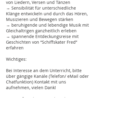
von Liedern, Versen und Tänzen
→ Sensibilität für unterschiedliche
Klänge entwickeln und durch das Hören,
Musizieren und Bewegen stärken
→ beruhigende und lebendige Musik mit
Gleichaltrigen ganzheitlich erleben
→ spannende Entdeckungsreise mit
Geschichten von “Schiffskater Fred”
erfahren
Wichtiges:
Bei Interesse an dem Unterricht, bitte
über gängige Kanäle (Telefon/ eMail oder
Chatfunktion) Kontakt mit uns
aufnehmen, vielen Dank!
Kursgröße: 6 bis 10 Kinder (ohne
Elternbegleitung)
Dauer: 1h (pro Unterrichtseinheit)/ 3x im